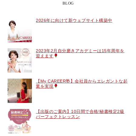
BLOG
2026年に向けて新ウェブサイト構築中
2023年2月自分磨きアカデミーは15年周年を
迎えます
【My CAREER塾】会社員からエレガントな起
業を実現
【出版のご案内】10日間で合格!秘書検定2級
パーフェクトレッスン