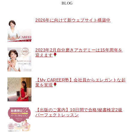
BLOG
2026年に向けて新ウェブサイト構築中
2023年2月自分磨きアカデミーは15年周年を
迎えます
【My CAREER塾】会社員からエレガントな起
業を実現
【出版のご案内】10日間で合格!秘書検定2級
パーフェクトレッスン