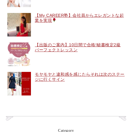
【My CAREER塾】会社員からエレガントな起
業を実現
【出版のご案内】10日間で合格!秘書検定2級
パーフェクトレッスン
モヤモヤと違和感を感じたらそれは次のステー
ジに行くサイン
Category