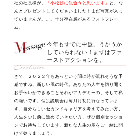
社の社長様が、
「小松邸に似合うと思います」
と、な
んとプレゼントしてくださいました！まだ写真が入っ
ていませんが。。。十分存在感があるフォトフレー
ム。
今年もすでに中盤。うかうか
していられない！まずはファ
ーストアクションを。
さて、２０２２年もあっという間に時が流れそうな予
感ですね。新しい風の時代。あなた
の
人生を切り開く
お手伝いができること
それがアカデミー
の、そして私
の
願いです。
個別説明会は毎月月初に行なっていま
す。
自分らしいセカンドキャリアを考えてみたい方、
人生を少し前に進めていきたい方、ぜひ個別セッショ
ンでお待ちしています。新たな人生の扉をご一緒に開
けて参りましょう。