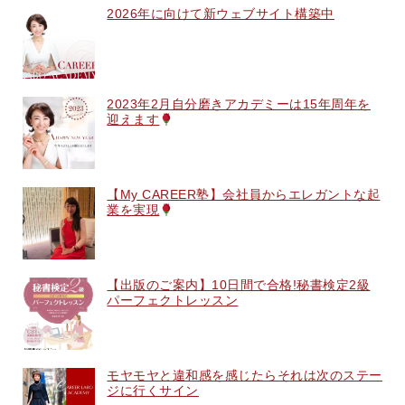
2026年に向けて新ウェブサイト構築中
2023年2月自分磨きアカデミーは15年周年を
迎えます
【My CAREER塾】会社員からエレガントな起
業を実現
【出版のご案内】10日間で合格!秘書検定2級
パーフェクトレッスン
モヤモヤと違和感を感じたらそれは次のステー
ジに行くサイン