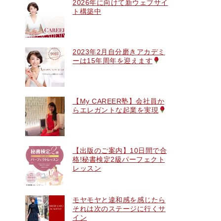
2026年に向けて新ウェブサイ
ト構築中
2023年2月自分磨きアカデミ
ーは15年周年を迎えます
【My CAREER塾】会社員か
らエレガントな起業を実現
【出版のご案内】10日間で合
格!秘書検定2級パーフェクト
レッスン
モヤモヤと違和感を感じたら
それは次のステージに行くサ
イン