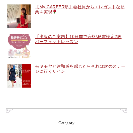
【My CAREER塾】会社員からエレガントな起
業を実現
【出版のご案内】10日間で合格!秘書検定2級
パーフェクトレッスン
モヤモヤと違和感を感じたらそれは次のステー
ジに行くサイン
Category