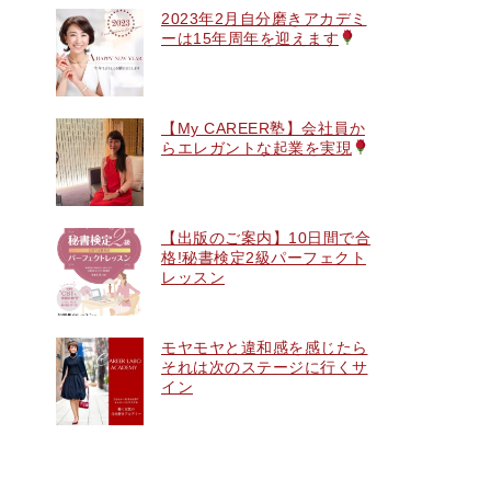
2023年2月自分磨きアカデミ
ーは15年周年を迎えます
【My CAREER塾】会社員か
らエレガントな起業を実現
【出版のご案内】10日間で合
格!秘書検定2級パーフェクト
レッスン
モヤモヤと違和感を感じたら
それは次のステージに行くサ
イン