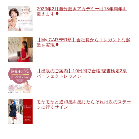
2023年2月自分磨きアカデミーは15年周年を
迎えます
【My CAREER塾】会社員からエレガントな起
業を実現
【出版のご案内】10日間で合格!秘書検定2級
パーフェクトレッスン
モヤモヤと違和感を感じたらそれは次のステー
ジに行くサイン