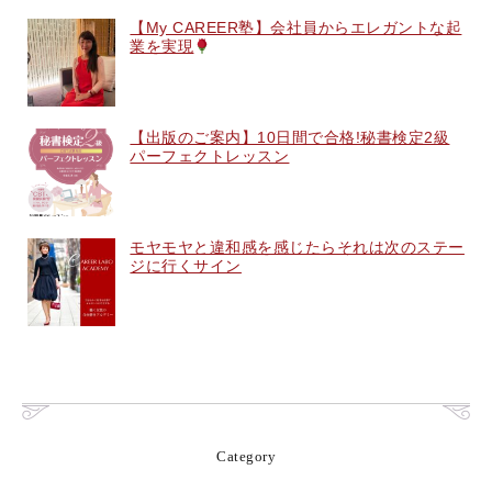
【My CAREER塾】会社員からエレガントな起
業を実現
【出版のご案内】10日間で合格!秘書検定2級
パーフェクトレッスン
モヤモヤと違和感を感じたらそれは次のステー
ジに行くサイン
Category