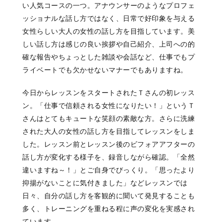
い人気コースの一つ。アナウンサーのようなプロフェ
ッショナルな話し方ではなく、日常で好印象を与える
女性らしい大人の女性の話し方を目指しています。美
しい話し方は感じの良い挨拶や自己紹介、上司への的
確な報告やちょっとした雑談や会話など、仕事でもプ
ライベートでも欠かせないマナーでもありますね。
今日からレッスンをスタートされたＴさんの初レッス
ン。「仕事で信頼される女性になりたい！」というＴ
さんはとてもキュートな笑顔の素敵な方。さらに洗練
された大人の女性の話し方を目指してレッスンをしま
した。レッスン前とレッスン後のビフォアアフターの
話し方が変化する様子を、録音しながら確認。「全然
違いますね～！」とご自身でびっくり。「思ったより
抑揚がないことに気付きました」などレッスンでは
日々、自分の話し方を客観的に聞いて発見することも
多く、トレーニングを重ねる程に声の変化を実感され
ています。