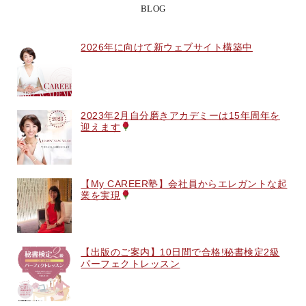
BLOG
2026年に向けて新ウェブサイト構築中
2023年2月自分磨きアカデミーは15年周年を
迎えます
【My CAREER塾】会社員からエレガントな起
業を実現
【出版のご案内】10日間で合格!秘書検定2級
パーフェクトレッスン