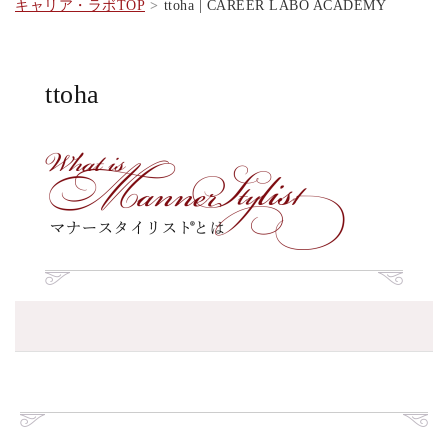
キャリア・ラボTOP
ttoha | CAREER LABO ACADEMY
ttoha