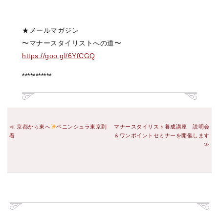
★メールマガジン
〜マナースタイリストへの道〜
https://goo.gl/6YfCGQ
***********
京都から東へ
ペニンシュラ東京到
マナースタイリスト養成講座 説明会
着
＆ワンポイントセミナーを開催します