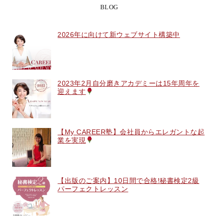
BLOG
2026年に向けて新ウェブサイト構築中
2023年2月自分磨きアカデミーは15年周年を
迎えます
【My CAREER塾】会社員からエレガントな起
業を実現
【出版のご案内】10日間で合格!秘書検定2級
パーフェクトレッスン