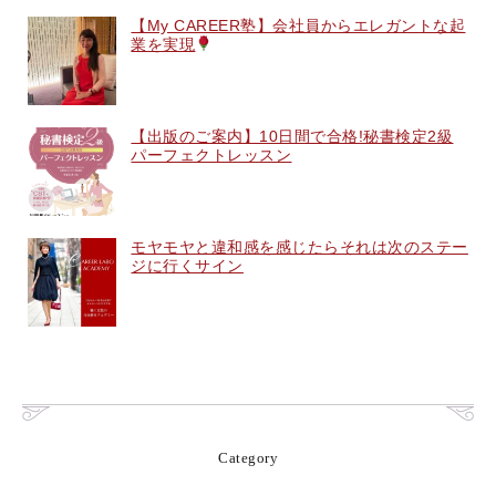
【My CAREER塾】会社員からエレガントな起
業を実現
【出版のご案内】10日間で合格!秘書検定2級
パーフェクトレッスン
モヤモヤと違和感を感じたらそれは次のステー
ジに行くサイン
Category