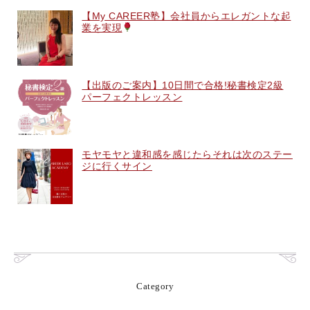
【My CAREER塾】会社員からエレガントな起
業を実現
【出版のご案内】10日間で合格!秘書検定2級
パーフェクトレッスン
モヤモヤと違和感を感じたらそれは次のステー
ジに行くサイン
Category