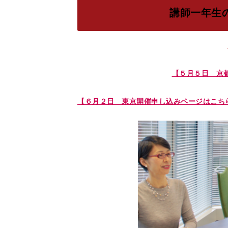
講師一年生
【５月５日 京
【６月２日 東京開催申し込みページはこち