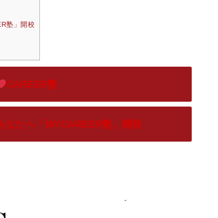
ER塾」開校
CAREER塾
なたへ「MYCAREER塾」開校