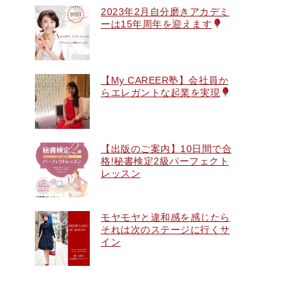
2023年2月自分磨きアカデミ
ーは15年周年を迎えます
【My CAREER塾】会社員か
らエレガントな起業を実現
【出版のご案内】10日間で合
格!秘書検定2級パーフェクト
レッスン
モヤモヤと違和感を感じたら
それは次のステージに行くサ
イン