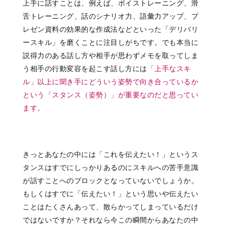
上手に話すことは、例えば、ボイストレーニング、滑
舌トレーニング、話のシナリオ力、語彙力アップ、プ
レゼン資料の効果的な作成法などといった「デリバリ
ースキル」を磨くことに注目しがちです。でも本当に
説得力のある話し方や相手が思わずメモを取ってしま
う相手の行動変容を起こす話し方には
「上手なスキ
ル」以上に
聞き手にどういう姿勢で
向き合っているか
という
「スタンス（姿勢）」が
重要なのだと思ってい
ます。
きっとあなたの中には「これを伝えたい！」というス
タンスはすでにしっかりあるのにスキルへの苦手意識
が話すことへのブロックとなっていないでしょうか。
もしくはすでに「伝えたい！」という思いや伝えたい
ことはたくさんあって、散らかってしまっているだけ
ではないですか？それなら今この瞬間からあなたの中