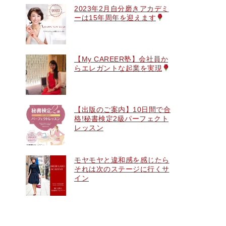
2023年2月自分磨きアカデミ
ーは15年周年を迎えます
【My CAREER塾】会社員か
らエレガントな起業を実現
【出版のご案内】10日間で合
格!秘書検定2級パーフェクト
レッスン
モヤモヤと違和感を感じたら
それは次のステージに行くサ
イン