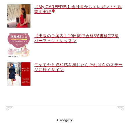
【My CAREER塾】会社員からエレガントな起
業を実現
【出版のご案内】10日間で合格!秘書検定2級
パーフェクトレッスン
モヤモヤと違和感を感じたらそれは次のステー
ジに行くサイン
Category