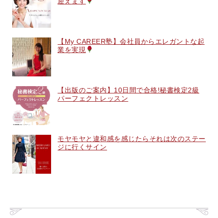
迎えます
【My CAREER塾】会社員からエレガントな起
業を実現
【出版のご案内】10日間で合格!秘書検定2級
パーフェクトレッスン
モヤモヤと違和感を感じたらそれは次のステー
ジに行くサイン