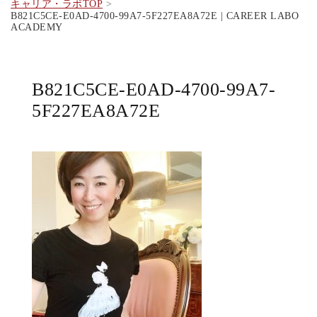
キャリア・ラボTOP
B821C5CE-E0AD-4700-99A7-5F227EA8A72E | CAREER LABO
ACADEMY
B821C5CE-E0AD-4700-99A7-
5F227EA8A72E