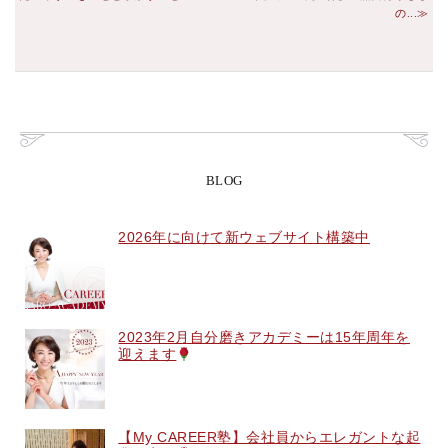
の...
BLOG
2026年に向けて新ウェブサイト構築中
2023年2月自分磨きアカデミーは15年周年を
迎えます
【My CAREER塾】会社員からエレガントな起