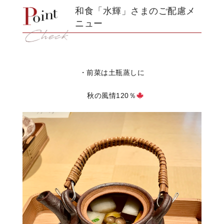
和食「水輝」さまのご配慮メ
ニュー
・前菜は土瓶蒸しに
秋の風情120％