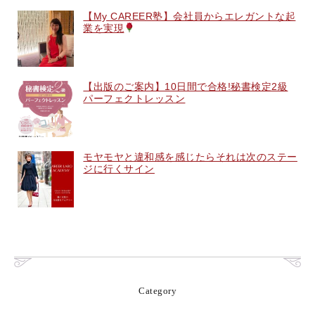
【My CAREER塾】会社員からエレガントな起
業を実現
【出版のご案内】10日間で合格!秘書検定2級
パーフェクトレッスン
モヤモヤと違和感を感じたらそれは次のステー
ジに行くサイン
Category