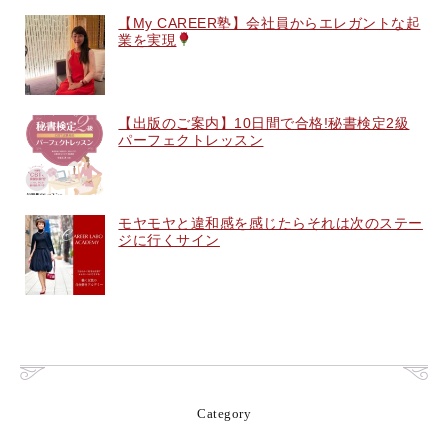
【My CAREER塾】会社員からエレガントな起
業を実現
【出版のご案内】10日間で合格!秘書検定2級
パーフェクトレッスン
モヤモヤと違和感を感じたらそれは次のステー
ジに行くサイン
Category