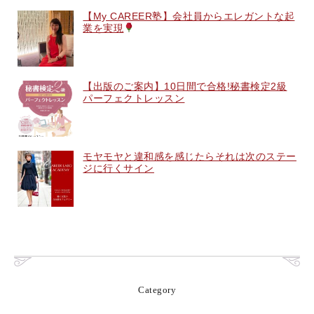
【My CAREER塾】会社員からエレガントな起
業を実現
【出版のご案内】10日間で合格!秘書検定2級
パーフェクトレッスン
モヤモヤと違和感を感じたらそれは次のステー
ジに行くサイン
Category