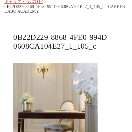
キャリア・ラボTOP
0B22D229-8868-4FE0-994D-0608CA104E27_1_105_c | CAREER
LABO ACADEMY
0B22D229-8868-4FE0-994D-
0608CA104E27_1_105_c