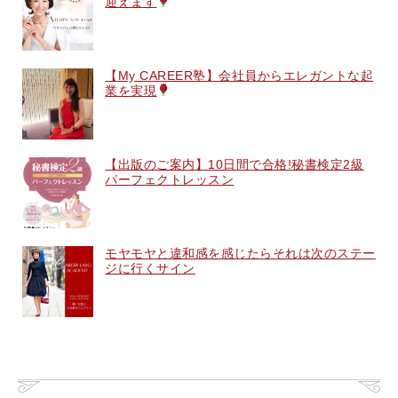
迎えます
【My CAREER塾】会社員からエレガントな起
業を実現
【出版のご案内】10日間で合格!秘書検定2級
パーフェクトレッスン
モヤモヤと違和感を感じたらそれは次のステー
ジに行くサイン