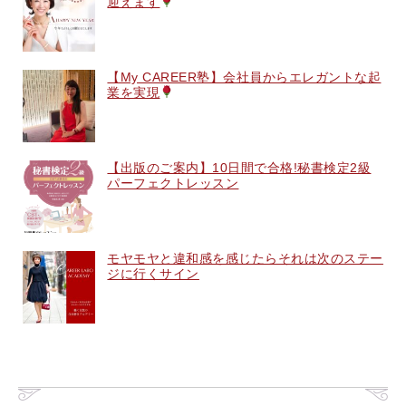
迎えます
【My CAREER塾】会社員からエレガントな起
業を実現
【出版のご案内】10日間で合格!秘書検定2級
パーフェクトレッスン
モヤモヤと違和感を感じたらそれは次のステー
ジに行くサイン