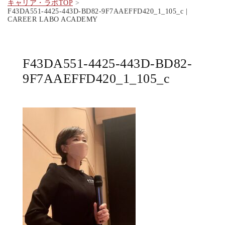
キャリア・ラボTOP
F43DA551-4425-443D-BD82-9F7AAEFFD420_1_105_c |
CAREER LABO ACADEMY
F43DA551-4425-443D-BD82-
9F7AAEFFD420_1_105_c