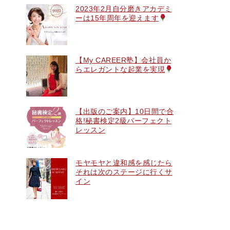
2023年2月自分磨きアカデミ
ーは15年周年を迎えます
【My CAREER塾】会社員か
らエレガントな起業を実現
【出版のご案内】10日間で合
格!秘書検定2級パーフェクト
レッスン
モヤモヤと違和感を感じたら
それは次のステージに行くサ
イン