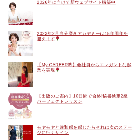
2026年に向けて新ウェブサイト構築中
2023年2月自分磨きアカデミーは15年周年を
迎えます
【My CAREER塾】会社員からエレガントな起
業を実現
【出版のご案内】10日間で合格!秘書検定2級
パーフェクトレッスン
モヤモヤと違和感を感じたらそれは次のステー
ジに行くサイン