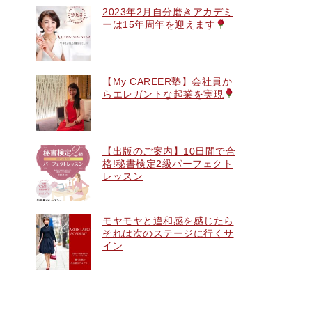
2023年2月自分磨きアカデミ
ーは15年周年を迎えます
【My CAREER塾】会社員か
らエレガントな起業を実現
【出版のご案内】10日間で合
格!秘書検定2級パーフェクト
レッスン
モヤモヤと違和感を感じたら
それは次のステージに行くサ
イン