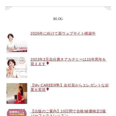
BLOG
2026年に向けて新ウェブサイト構築中
2023年2月自分磨きアカデミーは15年周年を
迎えます
【My CAREER塾】会社員からエレガントな起
業を実現
【出版のご案内】10日間で合格!秘書検定2級
パーフェクトレッスン