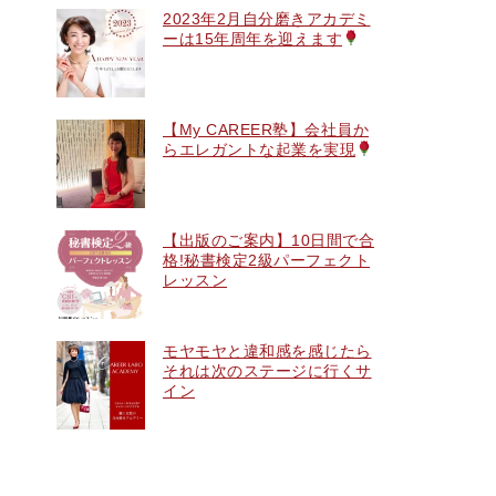
2023年2月自分磨きアカデミ
ーは15年周年を迎えます
【My CAREER塾】会社員か
らエレガントな起業を実現
【出版のご案内】10日間で合
格!秘書検定2級パーフェクト
レッスン
モヤモヤと違和感を感じたら
それは次のステージに行くサ
イン