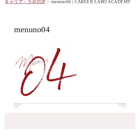
キャリア・ラボTOP
menuno04 | CAREER LABO ACADEMY
menuno04