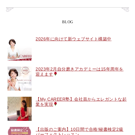
BLOG
2026年に向けて新ウェブサイト構築中
2023年2月自分磨きアカデミーは15年周年を
迎えます
【My CAREER塾】会社員からエレガントな起
業を実現
【出版のご案内】10日間で合格!秘書検定2級
パーフェクトレッスン