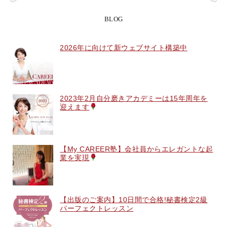
BLOG
2026年に向けて新ウェブサイト構築中
2023年2月自分磨きアカデミーは15年周年を
迎えます
【My CAREER塾】会社員からエレガントな起
業を実現
【出版のご案内】10日間で合格!秘書検定2級
パーフェクトレッスン