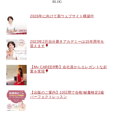
BLOG
2026年に向けて新ウェブサイト構築中
2023年2月自分磨きアカデミーは15年周年を
迎えます
【My CAREER塾】会社員からエレガントな起
業を実現
【出版のご案内】10日間で合格!秘書検定2級
パーフェクトレッスン