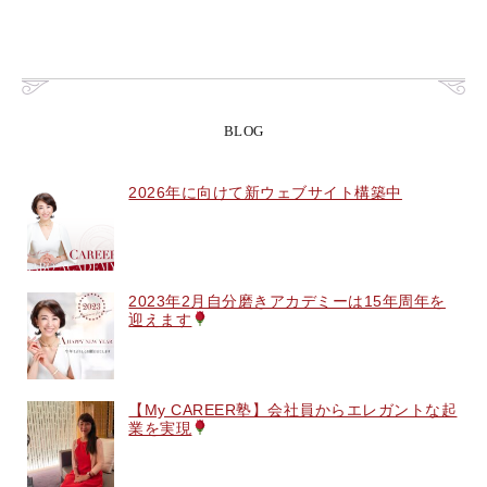
BLOG
2026年に向けて新ウェブサイト構築中
2023年2月自分磨きアカデミーは15年周年を
迎えます
【My CAREER塾】会社員からエレガントな起
業を実現