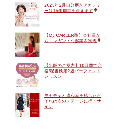
2023年2月自分磨きアカデミ
ーは15年周年を迎えます
【My CAREER塾】会社員か
らエレガントな起業を実現
【出版のご案内】10日間で合
格!秘書検定2級パーフェクト
レッスン
モヤモヤと違和感を感じたら
それは次のステージに行くサ
イン