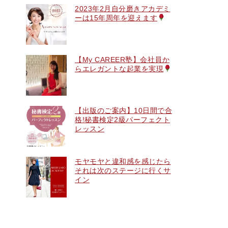
2023年2月自分磨きアカデミ
ーは15年周年を迎えます
【My CAREER塾】会社員か
らエレガントな起業を実現
【出版のご案内】10日間で合
格!秘書検定2級パーフェクト
レッスン
モヤモヤと違和感を感じたら
それは次のステージに行くサ
イン