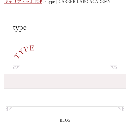
キャリア・ラボTOP
type | CAREER LABO ACADEMY
type
BLOG