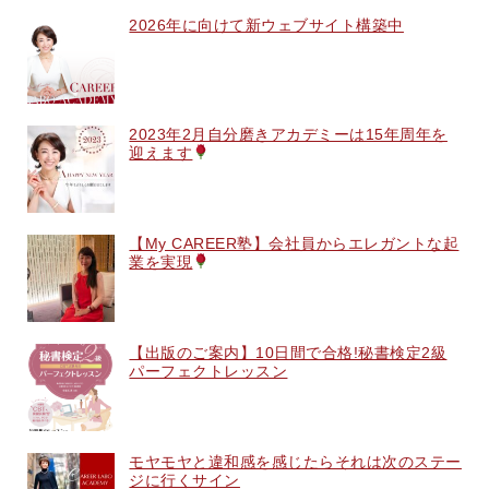
2026年に向けて新ウェブサイト構築中
2023年2月自分磨きアカデミーは15年周年を
迎えます
【My CAREER塾】会社員からエレガントな起
業を実現
【出版のご案内】10日間で合格!秘書検定2級
パーフェクトレッスン
モヤモヤと違和感を感じたらそれは次のステー
ジに行くサイン