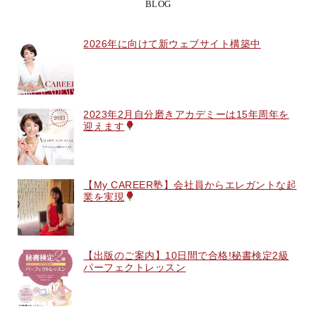
BLOG
2026年に向けて新ウェブサイト構築中
2023年2月自分磨きアカデミーは15年周年を
迎えます
【My CAREER塾】会社員からエレガントな起
業を実現
【出版のご案内】10日間で合格!秘書検定2級
パーフェクトレッスン