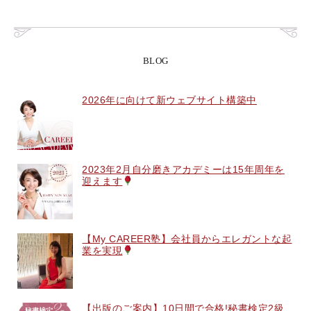
BLOG
2026年に向けて新ウェブサイト構築中
2023年2月自分磨きアカデミーは15年周年を
迎えます
【My CAREER塾】会社員からエレガントな起
業を実現
【出版のご案内】10日間で合格!秘書検定2級