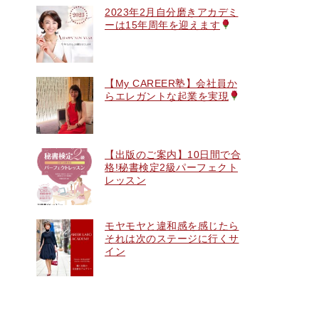
2023年2月自分磨きアカデミ
ーは15年周年を迎えます
【My CAREER塾】会社員か
らエレガントな起業を実現
【出版のご案内】10日間で合
格!秘書検定2級パーフェクト
レッスン
モヤモヤと違和感を感じたら
それは次のステージに行くサ
イン