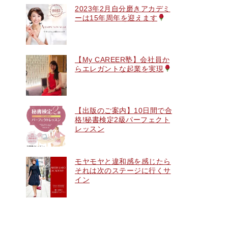
2023年2月自分磨きアカデミ
ーは15年周年を迎えます
【My CAREER塾】会社員か
らエレガントな起業を実現
【出版のご案内】10日間で合
格!秘書検定2級パーフェクト
レッスン
モヤモヤと違和感を感じたら
それは次のステージに行くサ
イン