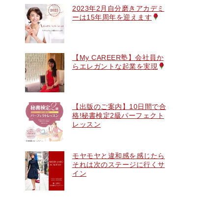
2023年2月自分磨きアカデミ
ーは15年周年を迎えます
【My CAREER塾】会社員か
らエレガントな起業を実現
【出版のご案内】10日間で合
格!秘書検定2級パーフェクト
レッスン
モヤモヤと違和感を感じたら
それは次のステージに行くサ
イン