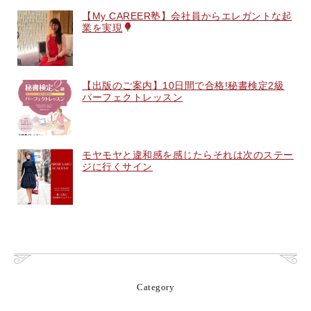
【My CAREER塾】会社員からエレガントな起
業を実現
【出版のご案内】10日間で合格!秘書検定2級
パーフェクトレッスン
モヤモヤと違和感を感じたらそれは次のステー
ジに行くサイン
Category