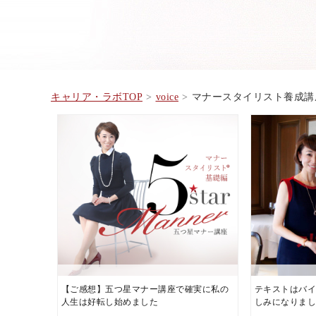
キャリア・ラボTOP
voice
マナースタイリスト養成講
【ご感想】五つ星マナー講座で確実に私の
テキストはバ
人生は好転し始めました
しみになりま