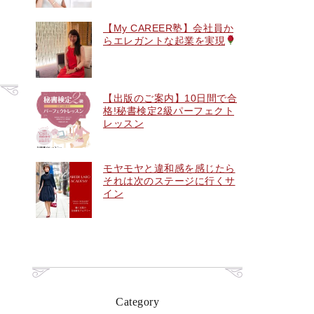
【My CAREER塾】会社員か
らエレガントな起業を実現
【出版のご案内】10日間で合
格!秘書検定2級パーフェクト
レッスン
モヤモヤと違和感を感じたら
それは次のステージに行くサ
イン
Category