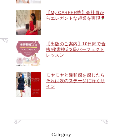
【My CAREER塾】会社員か
らエレガントな起業を実現
【出版のご案内】10日間で合
格!秘書検定2級パーフェクト
レッスン
モヤモヤと違和感を感じたら
それは次のステージに行くサ
イン
Category