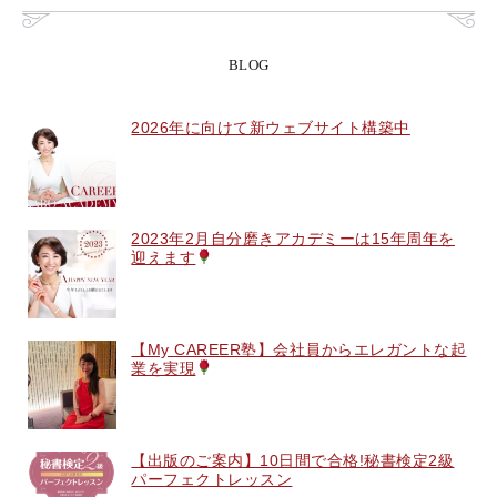
BLOG
2026年に向けて新ウェブサイト構築中
2023年2月自分磨きアカデミーは15年周年を
迎えます
【My CAREER塾】会社員からエレガントな起
業を実現
【出版のご案内】10日間で合格!秘書検定2級
パーフェクトレッスン