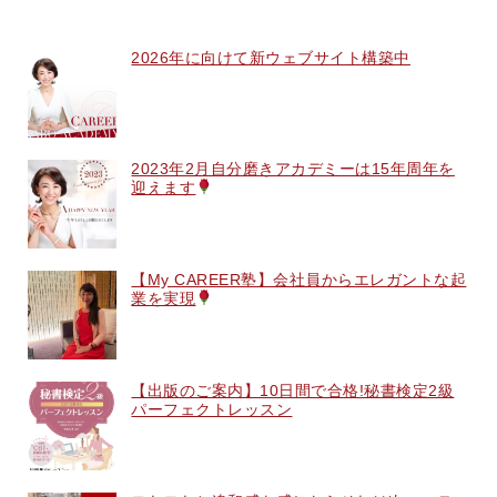
2026年に向けて新ウェブサイト構築中
2023年2月自分磨きアカデミーは15年周年を
迎えます
【My CAREER塾】会社員からエレガントな起
業を実現
【出版のご案内】10日間で合格!秘書検定2級
パーフェクトレッスン