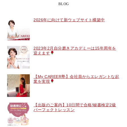
BLOG
2026年に向けて新ウェブサイト構築中
2023年2月自分磨きアカデミーは15年周年を
迎えます
【My CAREER塾】会社員からエレガントな起
業を実現
【出版のご案内】10日間で合格!秘書検定2級
パーフェクトレッスン