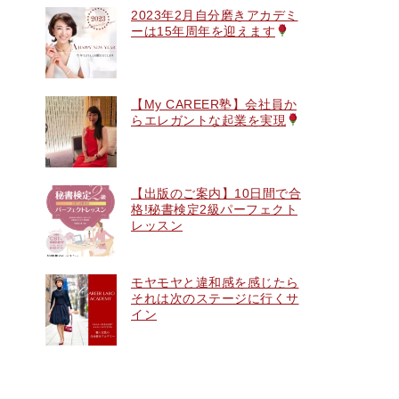
2023年2月自分磨きアカデミ
ーは15年周年を迎えます
【My CAREER塾】会社員か
らエレガントな起業を実現
【出版のご案内】10日間で合
格!秘書検定2級パーフェクト
レッスン
モヤモヤと違和感を感じたら
それは次のステージに行くサ
イン