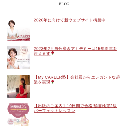
BLOG
2026年に向けて新ウェブサイト構築中
2023年2月自分磨きアカデミーは15年周年を
迎えます
【My CAREER塾】会社員からエレガントな起
業を実現
【出版のご案内】10日間で合格!秘書検定2級
パーフェクトレッスン