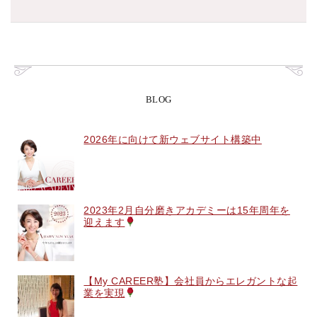
BLOG
2026年に向けて新ウェブサイト構築中
2023年2月自分磨きアカデミーは15年周年を
迎えます
【My CAREER塾】会社員からエレガントな起
業を実現